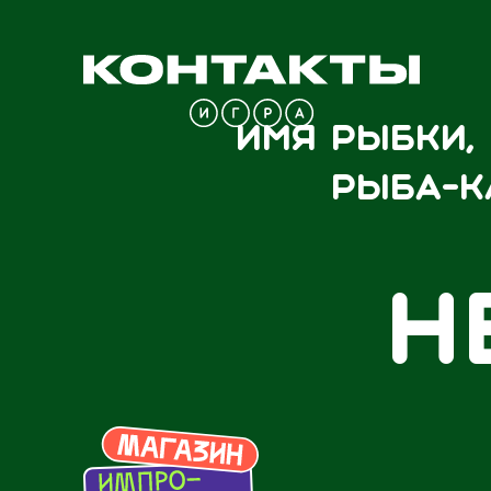
Имя рыбки,
рыба-к
Н