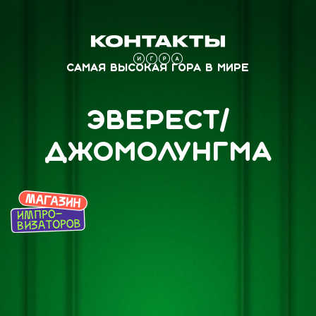
Самая высокая гора в мире
Эверест/
Джомолунгма