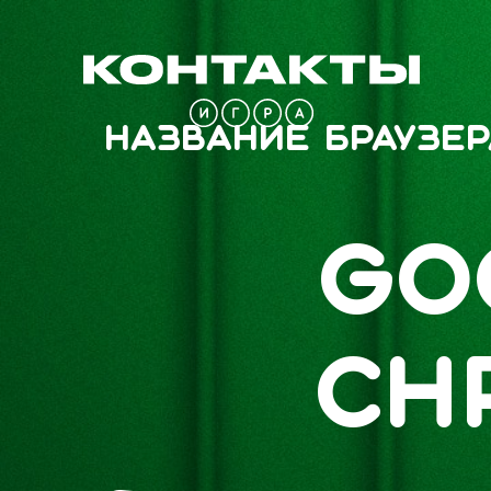
Название браузе
Go
Сh